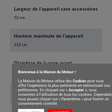
Largeur de l'appareil sans accessoires
52 cm
Hauteur maximale de l’appareil
112 cm
Diamètre de la roue avant
Bienvenue à la Maison du Moteur !
200 mm
La Maison du Moteur utilise des
Cookies
pour vous
offrir l'expérience la plus pertinente en mémorisant vos
préférences. En cliquant sur
« Accepter »
, vous
Diamètre de la roue arrière
consentez à l'utilisation de tous les cookies. Cependant
vous pouvez cliquer sur « Paramètres » pour fournir un
230 mm
consentement contrôlé.