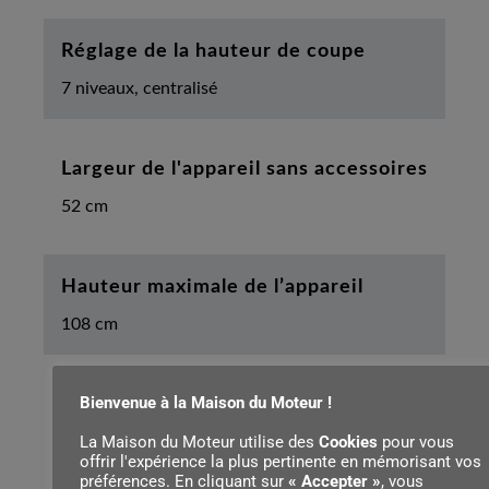
Réglage de la hauteur de coupe
7 niveaux, centralisé
Largeur de l'appareil sans accessoires
52 cm
Hauteur maximale de l’appareil
108 cm
Bienvenue à la Maison du Moteur !
Diamètre de la roue avant
La Maison du Moteur utilise des
Cookies
pour vous
190 mm
offrir l'expérience la plus pertinente en mémorisant vos
préférences. En cliquant sur
« Accepter »
, vous