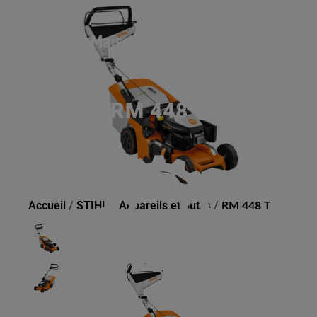
RM 448 T
Accueil
/
STIHL
/
Appareils et outils
/
RM 448 T