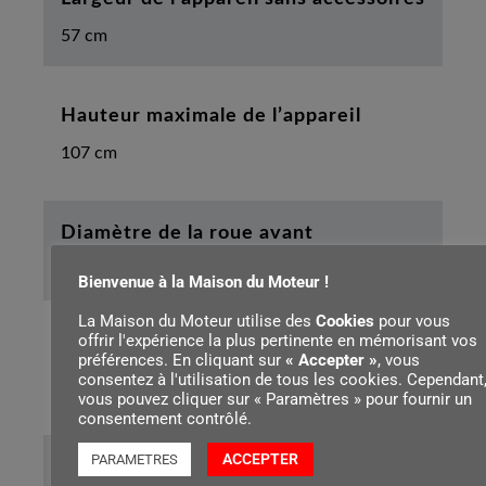
57 cm
Hauteur maximale de l’appareil
107 cm
Diamètre de la roue avant
200 mm
Bienvenue à la Maison du Moteur !
La Maison du Moteur utilise des
Cookies
pour vous
offrir l'expérience la plus pertinente en mémorisant vos
Diamètre de la roue arrière
préférences. En cliquant sur
« Accepter »
, vous
consentez à l'utilisation de tous les cookies. Cependant
200 mm
vous pouvez cliquer sur « Paramètres » pour fournir un
consentement contrôlé.
ACCEPTER
PARAMETRES
Niveau de pression sonore mesuré