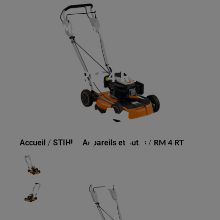
RM 4 RT
Accueil
/
STIHL
/
Appareils et outils
/
RM 4 RT