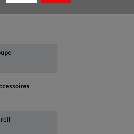
oupe
accessoires
reil