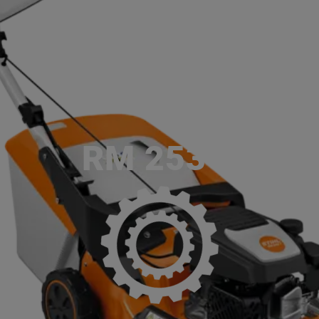
ACCUEIL
SERVICES
NOS MA
P
RM 253 T