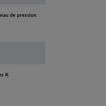
veau de pression
ns K