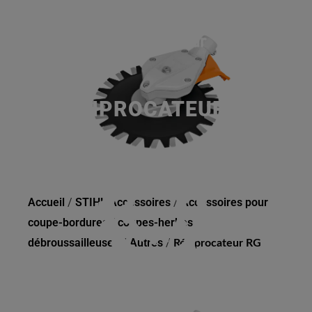
RÉCIPROCATEUR RG
Accueil
/
STIHL Accessoires
/
Accessoires pour
coupe-bordures / coupes-herbes /
débroussailleuses
/
Autres
/
Réciprocateur RG