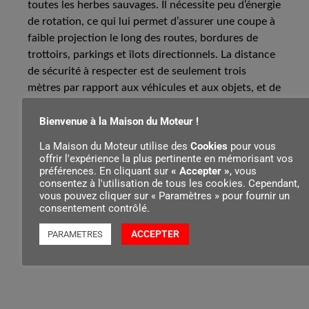
toutes les herbes sauvages. Il nécessite peu d’énergie
de rotation, ce qui lui permet d’assurer une coupe à
faible projection le long des routes, bordures de
trottoirs, parkings et îlots directionnels. La distance
de sécurité à respecter est de seulement trois
mètres par rapport aux véhicules et aux objets, et de
cinq mètres par rapport aux personnes. De par la
Bienvenue à la Maison du Moteur !
conception spéciale des lames, le réciprocateur a
une très faible tendance à se boucher avec les
La Maison du Moteur utilise des
Cookies
pour vous
déchets de coupe.
offrir l'expérience la plus pertinente en mémorisant vos
préférences. En cliquant sur
« Accepter »
, vous
consentez à l'utilisation de tous les cookies. Cependant,
La tête réciprocateur RG de STIHL est compatible
vous pouvez cliquer sur « Paramètres » pour fournir un
avec les coupe-bordures suivants :
consentement contrôlé.
ACCEPTER
PARAMETRES
Pour l’entretien de la tête réciprocateur, vous
pouvez utiliser le set d’entretien RG / RG-KM.