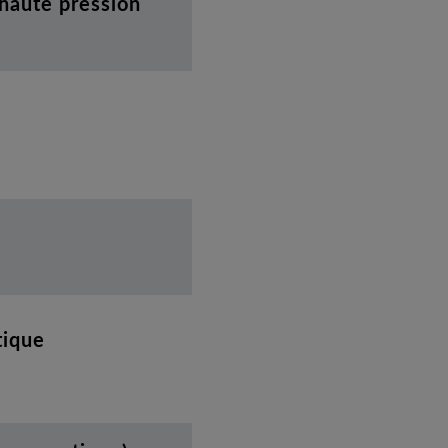
 haute pression
tique