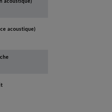
n acoustique)
nce acoustique)
uche
it