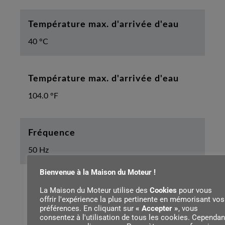
Température max. d'arrivée d'eau
40 °C
Température max. d'arrivée d'eau
104.0 °F
Fréquence
50 Hz
Bienvenue à la Maison du Moteur !
Longueur du tuyau flexible haute
La Maison du Moteur utilise des
Cookies
pour vous
offrir l'expérience la plus pertinente en mémorisant vos
pression
préférences. En cliquant sur
« Accepter »
, vous
consentez à l'utilisation de tous les cookies. Cependan
9 m