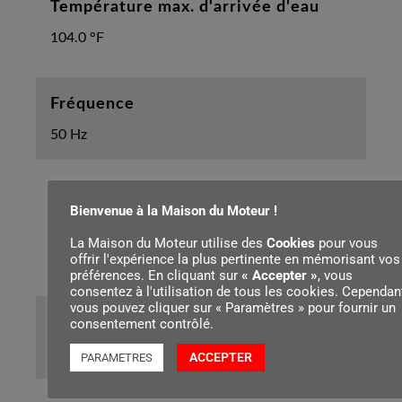
Température max. d'arrivée d'eau
104.0 °F
Fréquence
50 Hz
Longueur du tuyau flexible haute
Bienvenue à la Maison du Moteur !
pression
La Maison du Moteur utilise des
Cookies
pour vous
7 m
offrir l'expérience la plus pertinente en mémorisant vos
préférences. En cliquant sur
« Accepter »
, vous
consentez à l'utilisation de tous les cookies. Cependant
vous pouvez cliquer sur « Paramètres » pour fournir un
Longueur du câble
consentement contrôlé.
5.0 m
ACCEPTER
PARAMETRES