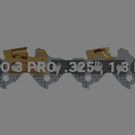
ACCUEIL
SERVICES
NOS MA
P
 3 PRO, .325", 1,