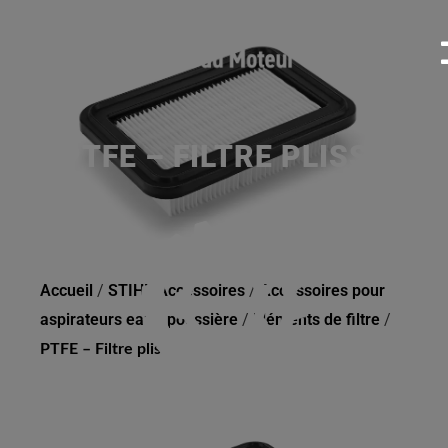
PTFE – FILTRE PLISSÉ
Accueil
/
STIHL Accessoires
/
Accessoires pour
aspirateurs eau / poussière
/
Éléments de filtre
/
PTFE – Filtre plissé