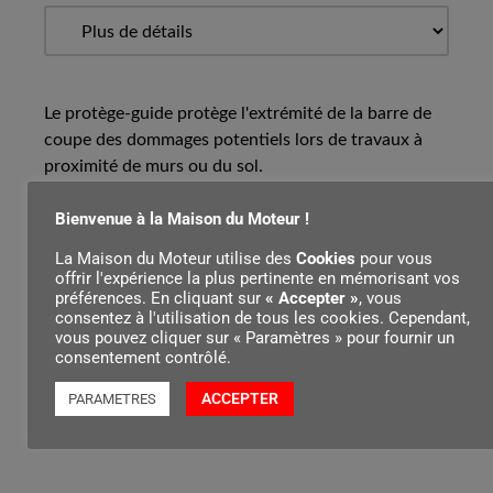
Le protège-guide protège l'extrémité de la barre de
coupe des dommages potentiels lors de travaux à
proximité de murs ou du sol.
Bienvenue à la Maison du Moteur !
Contenu par
La Maison du Moteur utilise des
Cookies
pour vous
offrir l'expérience la plus pertinente en mémorisant vos
préférences. En cliquant sur
« Accepter »
, vous
consentez à l'utilisation de tous les cookies. Cependant,
vous pouvez cliquer sur « Paramètres » pour fournir un
consentement contrôlé.
ACCEPTER
PARAMETRES