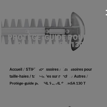
PROTÈGE-GUIDE POUR HL
91, HL 94, HSA 130 T
Accueil
/
STIHL Accessoires
/
Accessoires pour
taille-haies / taille-haies sur perche
/
Autres
/
Protège-guide pour HL 91, HL 94, HSA 130 T