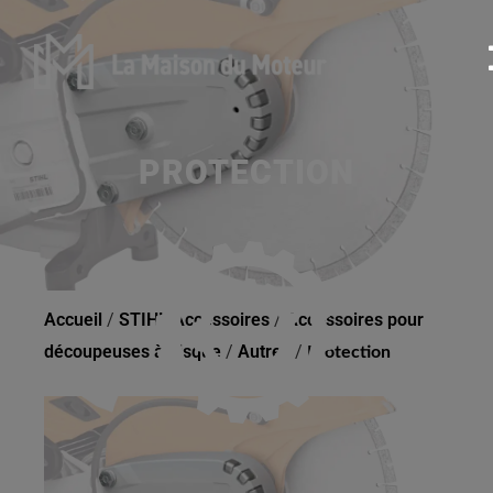
PROTECTION
Accueil
/
STIHL Accessoires
/
Accessoires pour
découpeuses à disque
/
Autres
/
Protection