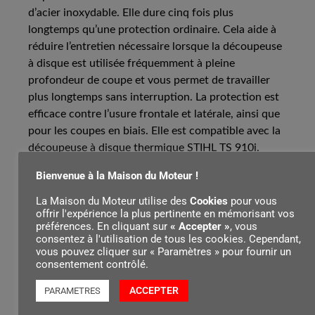
d’acier inoxydable. Elle dure cinq fois plus
longtemps qu’une protection ordinaire. Cela aide à
réduire l’entretien nécessaire lorsque la découpeuse
à disque est utilisée fréquemment à pleine
profondeur de coupe et vous permet de travailler
plus longtemps sans interruption. La protection est
efficace contre l’usure frontale et latérale, ainsi que
pour les coupes en biais. Elle est compatible avec la
découpeuse à disque thermique STIHL TS 910i.
Bienvenue à la Maison du Moteur !
La Maison du Moteur utilise des
Cookies
pour vous
offrir l'expérience la plus pertinente en mémorisant vos
Contenu par
préférences. En cliquant sur
« Accepter »
, vous
consentez à l'utilisation de tous les cookies. Cependant,
vous pouvez cliquer sur « Paramètres » pour fournir un
consentement contrôlé.
ACCEPTER
PARAMETRES