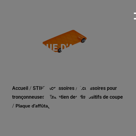
PLAQUE D'AFFÛTAGE
Accueil
/
STIHL Accessoires
/
Accessoires pour
tronçonneuses
/
Entretien des dispositifs de coupe
/
Plaque d'affûtage