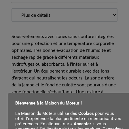
Sous-vêtements avec zones sans couture intégrées
pour une protection et une température corporelle
optimales. Très bonne évacuation de l'humidité et
séchage rapide grâce à différents matériaux
hydrofuges ou absorbants, à l'intérieur et à
l'extérieur. Un équipement durable avec des ions
d'argent qui neutralisent les odeurs. La zone arrière
de la jambe et le fond de culotte sont pourvus d'une
zone fonctionelle réchauffante. Une texture à
nervures matelasse les genoux et les tibias. Avec
Bienvenue à la Maison du Moteur !
motif de tronçonneuse. Tailles: S-XXL. Matière: Tissu
extérieur 60 % Polyester, 34 % Polyamide, 6 %
La Maison du Moteur utilise des
Cookies
pour vous
offrir l'expérience la plus pertinente en mémorisant vos
Élasthanne. Fibres / fils contiennent des biocides.
préférences. En cliquant sur
« Accepter »
, vous
consentez à l'utilisation de tous les cookies. Cependant,