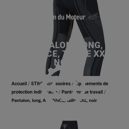
PANTALON, LONG,
ADVANCE, TAILLE XXL,
NOIR
Accueil
/
STIHL Accessoires
/
Équipements de
protection individuelle
/
Pantalons de travail
/
Pantalon, long, ADVANCE, taille XXL, noir