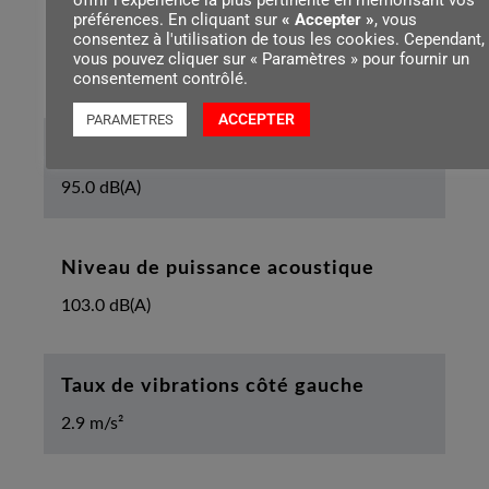
offrir l'expérience la plus pertinente en mémorisant vos
préférences. En cliquant sur
« Accepter »
, vous
Longueur de l’appareil avec griffe
consentez à l'utilisation de tous les cookies. Cependant,
vous pouvez cliquer sur « Paramètres » pour fournir un
440 mm
consentement contrôlé.
ACCEPTER
PARAMETRES
Niveau de pression sonore
95.0 dB(A)
Niveau de puissance acoustique
103.0 dB(A)
Taux de vibrations côté gauche
2.9 m/s²