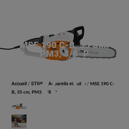
MSE 190 C-B, 35 CM,
PM3, 3/8" P
Accueil
/
STIHL
/
Appareils et outils
/
MSE 190 C-
B, 35 cm, PM3, 3/8" P