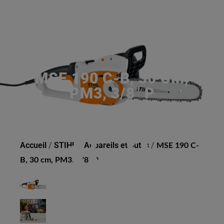
MSE 190 C-B, 30 CM,
PM3, 3/8" P
Accueil
/
STIHL
/
Appareils et outils
/
MSE 190 C-
B, 30 cm, PM3, 3/8" P