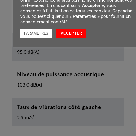
offrir l'expérience la plus pertinente en mémorisant vos
préférences. En cliquant sur
« Accepter »
, vous
Longueur de l’appareil avec griffe
consentez à l'utilisation de tous les cookies. Cependant,
vous pouvez cliquer sur « Paramètres » pour fournir un
440 mm
consentement contrôlé.
ACCEPTER
PARAMETRES
Niveau de pression sonore
95.0 dB(A)
Niveau de puissance acoustique
103.0 dB(A)
Taux de vibrations côté gauche
2.9 m/s²