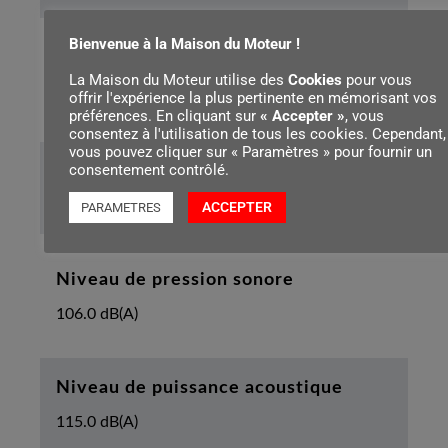
Bienvenue à la Maison du Moteur !
Pas de la chaîne
La Maison du Moteur utilise des
Cookies
pour vous
offrir l'expérience la plus pertinente en mémorisant vos
.404"
préférences. En cliquant sur
« Accepter »
, vous
consentez à l'utilisation de tous les cookies. Cependant,
vous pouvez cliquer sur « Paramètres » pour fournir un
consentement contrôlé.
Longueur de l’appareil avec griffe
550 mm
ACCEPTER
PARAMETRES
Niveau de pression sonore
106.0 dB(A)
Niveau de puissance acoustique
115.0 dB(A)