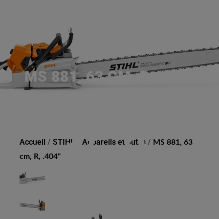
MS 881, 63 CM, R, .404"
Accueil
/
STIHL
/
Appareils et outils
/
MS 881, 63
cm, R, .404"