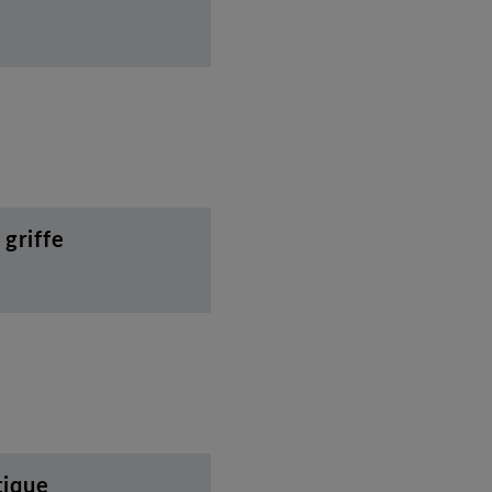
 griffe
tique