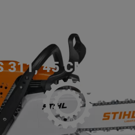
ACCUEIL
SERVICES
NOS MA
P
 311, 45 CM, RM, 3