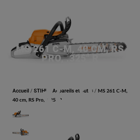
MS 261 C-M, 40 CM, RS
PRO, .325" R
Accueil
/
STIHL
/
Appareils et outils
/
MS 261 C-M,
40 cm, RS Pro, .325" R