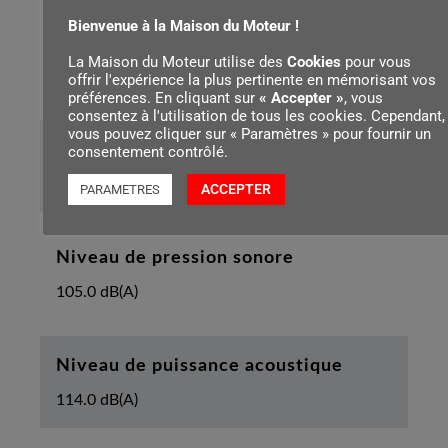
Bienvenue à la Maison du Moteur !
Pas de la chaîne
La Maison du Moteur utilise des
Cookies
pour vous
.325"
offrir l'expérience la plus pertinente en mémorisant vos
préférences. En cliquant sur
« Accepter »
, vous
consentez à l'utilisation de tous les cookies. Cependant,
vous pouvez cliquer sur « Paramètres » pour fournir un
Longueur de l’appareil avec griffe
consentement contrôlé.
448 mm
ACCEPTER
PARAMETRES
Niveau de pression sonore
105.0 dB(A)
Niveau de puissance acoustique
114.0 dB(A)