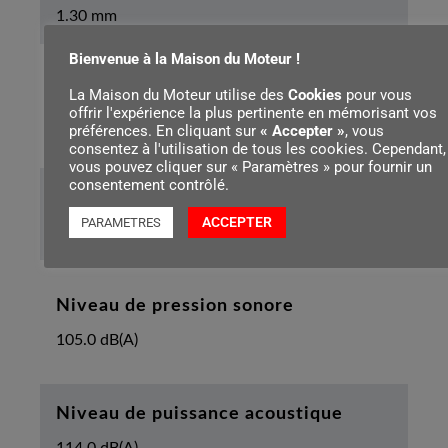
1.30 mm
Bienvenue à la Maison du Moteur !
Pas de la chaîne
La Maison du Moteur utilise des
Cookies
pour vous
offrir l'expérience la plus pertinente en mémorisant vos
.325"
préférences. En cliquant sur
« Accepter »
, vous
consentez à l'utilisation de tous les cookies. Cependant,
vous pouvez cliquer sur « Paramètres » pour fournir un
consentement contrôlé.
Longueur de l’appareil avec griffe
ACCEPTER
PARAMETRES
448 mm
Niveau de pression sonore
105.0 dB(A)
Niveau de puissance acoustique
114.0 dB(A)