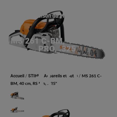
MS 261 C-BM, 40 CM, RS
PRO, .325"
Accueil
/
STIHL
/
Appareils et outils
/
MS 261 C-
BM, 40 cm, RS Pro, .325"