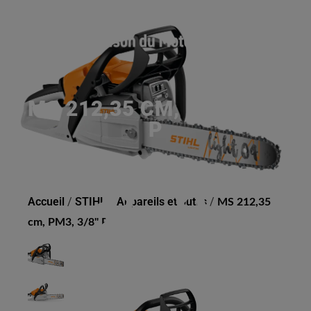
MS 212,35 CM, PM3, 3/8"
P
Accueil
/
STIHL
/
Appareils et outils
/
MS 212,35
cm, PM3, 3/8" P