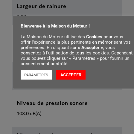
Largeur de rainure
1.30 mm
Bienvenue à la Maison du Moteur !
La Maison du Moteur utilise des
Cookies
pour vous
Pas de la chaîne
offrir l'expérience la plus pertinente en mémorisant vos
préférences. En cliquant sur
« Accepter »
, vous
3/8"P
consentez à l'utilisation de tous les cookies. Cependant,
vous pouvez cliquer sur « Paramètres » pour fournir un
consentement contrôlé.
Longueur de l’appareil avec griffe
ACCEPTER
PARAMETRES
400 mm
Niveau de pression sonore
103.0 dB(A)