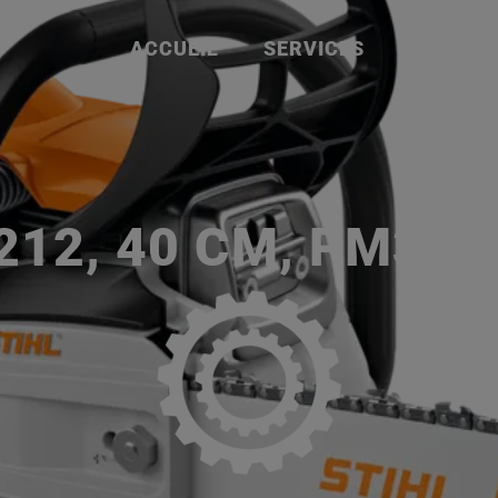
ACCUEIL
SERVICES
NOS MA
P
212, 40 CM, PM3, 3/