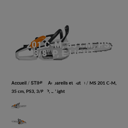
MS 201 C-M, 35 CM, PS3,
3/8" P, E LIGHT
Accueil
/
STIHL
/
Appareils et outils
/
MS 201 C-M,
35 cm, PS3, 3/8" P, E Light