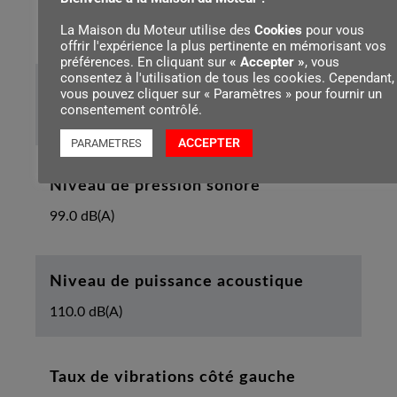
3/8"P
La Maison du Moteur utilise des
Cookies
pour vous
offrir l'expérience la plus pertinente en mémorisant vos
préférences. En cliquant sur
« Accepter »
, vous
consentez à l'utilisation de tous les cookies. Cependant,
Longueur de l’appareil avec griffe
vous pouvez cliquer sur « Paramètres » pour fournir un
consentement contrôlé.
440 mm
ACCEPTER
PARAMETRES
Niveau de pression sonore
99.0 dB(A)
Niveau de puissance acoustique
110.0 dB(A)
Taux de vibrations côté gauche