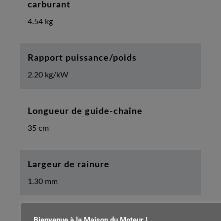
carburant
4.54 kg
Rapport puissance/poids
2.20 kg/kW
Longueur de guide-chaîne
35 cm
Largeur de rainure
1.30 mm
Pas de la chaîne
Bienvenue à la Maison du Moteur !