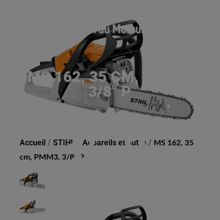
MS 162, 35 CM, PMM3,
3/8" P
Accueil
/
STIHL
/
Appareils et outils
/
MS 162, 35
cm, PMM3, 3/8" P