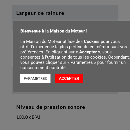
Largeur de rainure
1.10 mm
Bienvenue à la Maison du Moteur !
La Maison du Moteur utilise des
Cookies
pour vous
Pas de la chaîne
offrir l'expérience la plus pertinente en mémorisant vos
préférences. En cliquant sur
« Accepter »
, vous
3/8"P
consentez à l'utilisation de tous les cookies. Cependant,
vous pouvez cliquer sur « Paramètres » pour fournir un
consentement contrôlé.
Longueur de l’appareil avec griffe
ACCEPTER
PARAMETRES
395 mm
Niveau de pression sonore
100.0 dB(A)