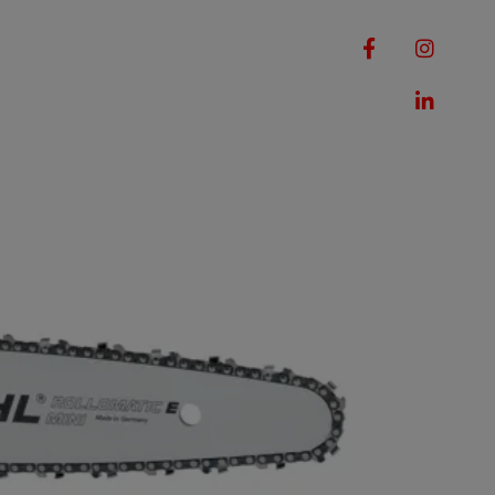
RQUES
MACHINES
ROMOTIONS
CONTACT
1/4"P P