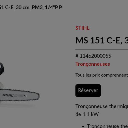
1 C-E, 30 cm, PM3, 1/4"P P
STIHL
MS 151 C-E, 
# 11462000055
Tronçonneuses
Tous les prix comprennent
Réserver
Tronçonneuse thermiq
de 1,1 kW
Tronçonneuse ther