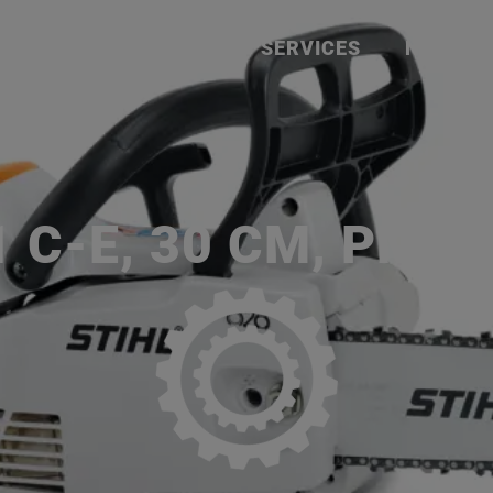
ACCUEIL
SERVICES
NOS MA
P
 C-E, 30 CM, PM3, 