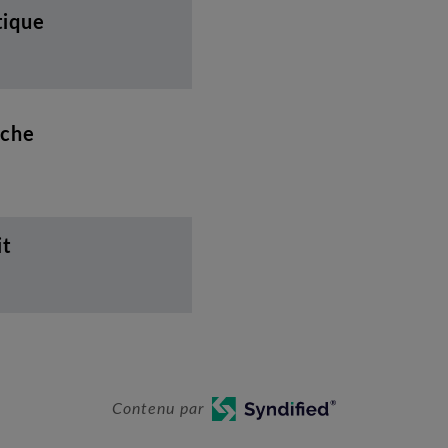
tique
uche
it
Contenu par