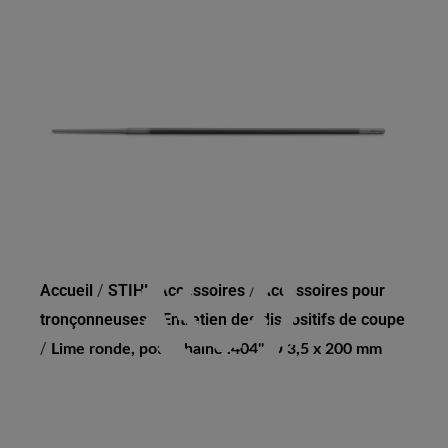
LIME RONDE, POUR
CHAÎNE .404", Ø 3,5 X 200
MM
Accueil
/
STIHL Accessoires
/
Accessoires pour
tronçonneuses
/
Entretien des dispositifs de coupe
/
Lime ronde, pour chaîne .404", Ø 3,5 x 200 mm