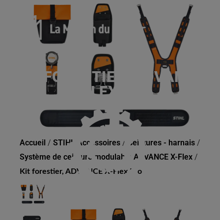
KIT FORESTIER, ADVANCE
X-FLEX PRO
Accueil
/
STIHL Accessoires
/
Ceintures - harnais
/
Système de ceinture modulable ADVANCE X-Flex
/
Kit forestier, ADVANCE X-Flex Pro