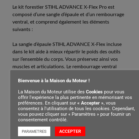
Le kit forestier STIHL ADVANCE X-Flex Pro est
composé d’une sangle d’épaule et d’un rembourrage
ventral, et comprend également les éléments
suivants :
La sangle d’épaule STIHL ADVANCE X-Flex incluse
dans le kit aide à mieux répartir le poids des outils
sur l’ensemble du corps. Vous préservez ainsi vos
muscles et articulations. Le rembourrage ventral
STIHL ADVANCE X-Flex, également compris dans le
Bienvenue à la Maison du Moteur !
kit, renforce davantage le confort de port. Il ne peut
toutefois être fixé qu’à la sangle abdominale STIHL
La Maison du Moteur utilise des
Cookies
pour vous
ADVANCE X-Flex.
offrir l'expérience la plus pertinente en mémorisant vos
préférences. En cliquant sur
« Accepter »
, vous
consentez à l'utilisation de tous les cookies. Cependant,
Pour pouvoir utiliser les poches et porte-outils ainsi
vous pouvez cliquer sur « Paramètres » pour fournir un
que la sangle d’épaule, la sangle abdominale STIHL
consentement contrôlé.
ADVANCE X-Flex est également nécessaire. Les
ACCEPTER
PARAMETRES
poches et porte-outils se fixent facilement à la