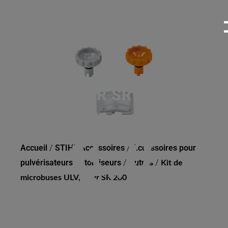
KIT DE MICROBUSES ULV,
POUR SR 200
Accueil
/
STIHL Accessoires
/
Accessoires pour
pulvérisateurs / atomiseurs
/
Autres
/
Kit de
microbuses ULV, pour SR 200