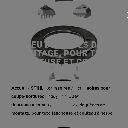
JEU DE PIÈCES DE
MONTAGE, POUR TÊTE
FAUCHEUSE ET COUTEAU
À HERBE
Accueil
/
STIHL Accessoires
/
Accessoires pour
coupe-bordures / coupes-herbes /
débroussailleuses
/
Autres
/
Jeu de pièces de
montage, pour tête faucheuse et couteau à herbe