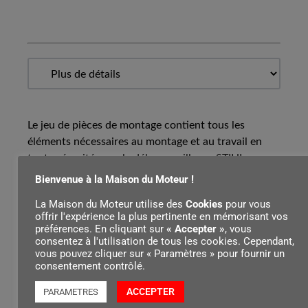
Le jeu de pièces de montage contient tous les
éléments nécessaires au montage et au travail en
toute sécurité avec la débroussailleuse STIHL.
Bienvenue à la Maison du Moteur !
La Maison du Moteur utilise des
Cookies
pour vous
offrir l'expérience la plus pertinente en mémorisant vos
préférences. En cliquant sur
« Accepter »
, vous
Contenu par
consentez à l'utilisation de tous les cookies. Cependant,
vous pouvez cliquer sur « Paramètres » pour fournir un
consentement contrôlé.
ACCEPTER
PARAMETRES