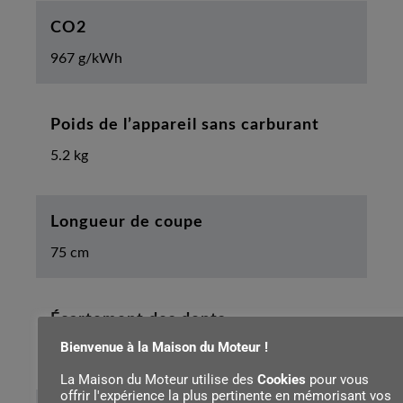
CO2
967 g/kWh
Poids de l’appareil sans carburant
5.2 kg
Longueur de coupe
75 cm
Écartement des dents
Bienvenue à la Maison du Moteur !
30.0 mm
La Maison du Moteur utilise des
Cookies
pour vous
offrir l'expérience la plus pertinente en mémorisant vos