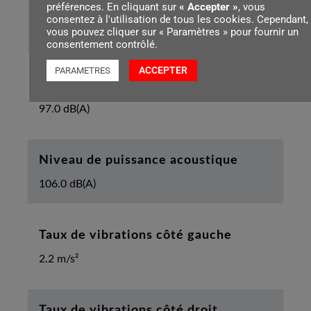
préférences. En cliquant sur
« Accepter »
, vous
Longueur de l’appareil avec lame
consentez à l'utilisation de tous les cookies. Cependant,
vous pouvez cliquer sur « Paramètres » pour fournir un
133 cm
consentement contrôlé.
ACCEPTER
PARAMETRES
Niveau de pression sonore
97.0 dB(A)
Niveau de puissance acoustique
106.0 dB(A)
Taux de vibrations côté gauche
2.2 m/s²
Taux de vibrations côté droit