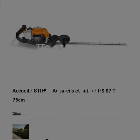
HS 87 T, 75CM
Accueil
/
STIHL
/
Appareils et outils
/
HS 87 T,
75cm