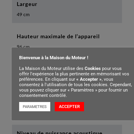
Largeur
49 cm
Hauteur maximale de l’appareil
96 cm
Bienvenue à la Maison du Moteur !
La Maison du Moteur utilise des
Cookies
pour vous
Longueur
offrir l'expérience la plus pertinente en mémorisant vos
préférences. En cliquant sur
« Accepter »
, vous
64 cm
consentez à l'utilisation de tous les cookies. Cependant,
vous pouvez cliquer sur « Paramètres » pour fournir un
consentement contrôlé.
Niveau de pression sonore mesuré
ACCEPTER
PARAMETRES
87 dB(A)
Niveau de puissance acoustique