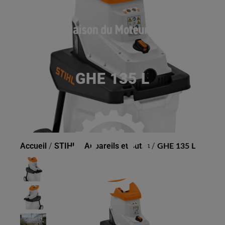
GHE 135 L
Accueil
/
STIHL
/
Appareils et outils
/
GHE 135 L