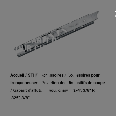
GABARIT D’AFFÛTAGE,
POUR CHAÎNES 1/4", 3/8"
P, .325", 3/8"
Accueil
/
STIHL Accessoires
/
Accessoires pour
tronçonneuses
/
Entretien des dispositifs de coupe
/
Gabarit d’affûtage, pour chaînes 1/4", 3/8" P,
.325", 3/8"