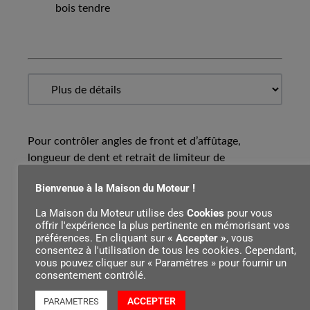
bois tendre
Pour contrôler angles de front et d’affûtage,
longueur de dent et retrait de limiteur de
profondeur, pour nettoyer rainure et trou
Bienvenue à la Maison du Moteur !
d’admission d’huile du guide.
La Maison du Moteur utilise des
Cookies
pour vous
offrir l'expérience la plus pertinente en mémorisant vos
préférences. En cliquant sur
« Accepter »
, vous
Contenu par
consentez à l'utilisation de tous les cookies. Cependant,
vous pouvez cliquer sur « Paramètres » pour fournir un
consentement contrôlé.
ACCEPTER
PARAMETRES