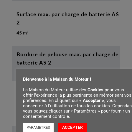
Surface max. par charge de batterie AS
2
45 m²
Bordure de pelouse max. par charge de
batterie AS 2
180 m
Bienvenue à la Maison du Moteur !
La Maison du Moteur utilise des
Cookies
pour vous
Longueur de l’appareil sans outil de
offrir l'expérience la plus pertinente en mémorisant vos
préférences. En cliquant sur
« Accepter »
, vous
coupe
consentez à l'utilisation de tous les cookies. Cependan
vous pouvez cliquer sur « Paramètres » pour fournir un
116 cm
consentement contrôlé.
ACCEPTER
PARAMETRES