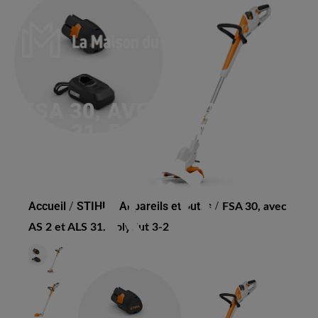
FSA 30, AVEC AS 2 ET ALS
31, POLYCUT 3-2
Accueil
/
STIHL
/
Appareils et outils
/
FSA 30, avec
AS 2 et ALS 31, PolyCut 3-2