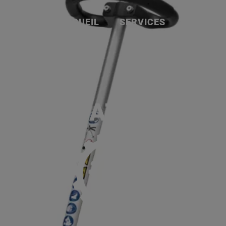
ACCUEIL
SERVICES
NOS MA
P
, SANS BATTERIE N