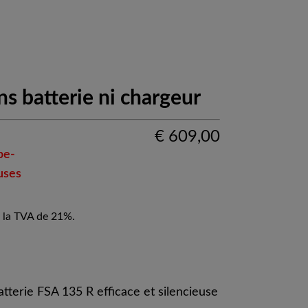
ns batterie ni chargeur
€
609,00
pe-
uses
 la TVA de 21%.
tterie FSA 135 R efficace et silencieuse