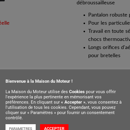
débroussailleuse
Pantalon robuste 
éelle
Pour les particuli
Travail en toute s
chocs thermoacti
Longs orifices d'a
pour bretelles
Bienvenue à la Maison du Moteur !
La Maison du Moteur utilise des
Cookies
pour vous offrir
l'expérience la plus pertinente en mémorisant vos
préférences. En cliquant sur
« Accepter »
, vous consentez à
ils
Équipements et fonctions
l'utilisation de tous les cookies. Cependant, vous pouvez
cliquer sur « Paramètres » pour fournir un consentement
contrôlé.
ACCEPTER
PARAMETRES