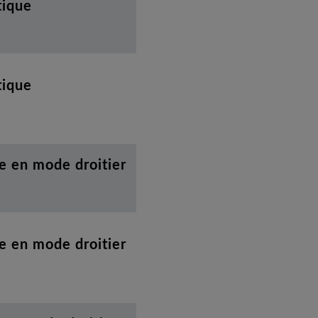
tique
tique
e en mode droitier
e en mode droitier