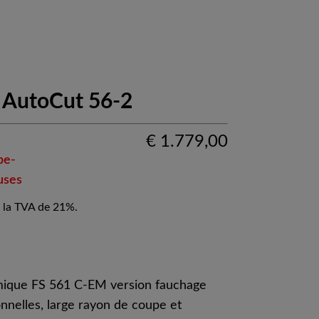
 AutoCut 56-2
€
1.779,00
pe-
uses
 la TVA de 21%.
mique FS 561 C-EM version fauchage
nelles, large rayon de coupe et