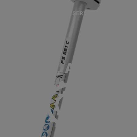
ACCUEIL
SERVICES
NOS MA
P
61 C-EM, AUTOCUT