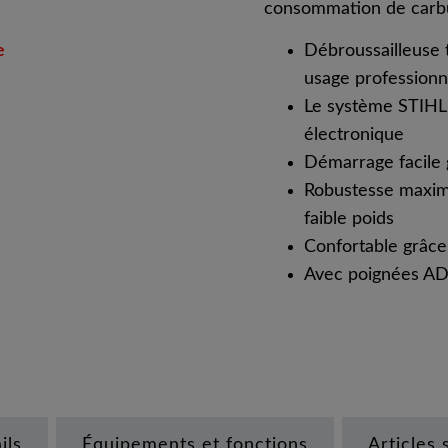
consommation de carbu
e
Débroussailleuse 
usage professionn
Le système STIHL 
électronique
Démarrage facile 
Robustesse maxima
faible poids
Confortable grâce 
Avec poignées A
ils
Équipements et fonctions
Articles 