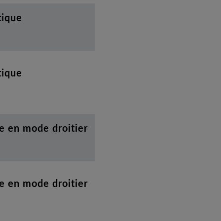
tique
tique
e en mode droitier
e en mode droitier