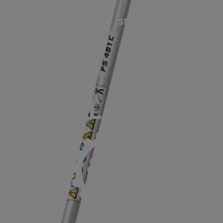
ACCUEIL
SERVICES
NOS MA
P
1 C-EM L, AUTOCU