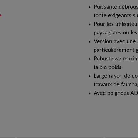
Puissante débrous
e
tonte exigeants su
Pour les utilisate
paysagistes ou l
Version avec une 
particulièrement 
Robustesse maxima
faible poids
Large rayon de c
travaux de fauch
Avec poignées A