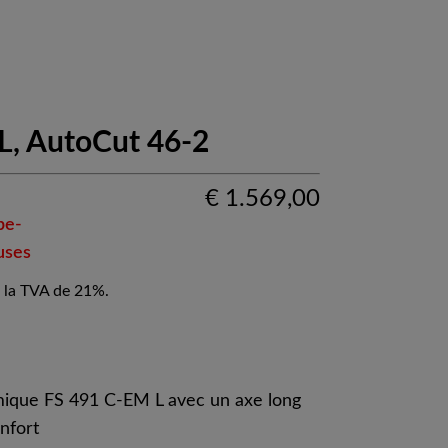
L, AutoCut 46-2
€
1.569,00
pe-
uses
 la TVA de 21%.
mique FS 491 C-EM L avec un axe long
nfort