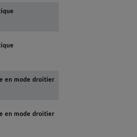
tique
tique
e en mode droitier
e en mode droitier