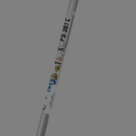
ACCUEIL
SERVICES
NOS MA
P
61 C-EM, AUTOCUT