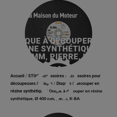
DISQUE À DÉCOUPER EN
RÉSINE SYNTHÉTIQUE, Ø
400 MM, PIERRE, K-BA
Accueil
/
STIHL Accessoires
/
Accessoires pour
découpeuses à disque
/
Disques à découper en
résine synthétique
/
Disque à découper en résine
synthétique, Ø 400 mm, pierre, K-BA