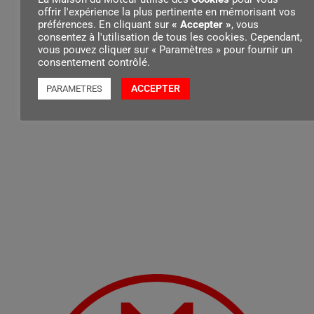
BA, d’un diamètre de 400 mm, est compatible avec
offrir l'expérience la plus pertinente en mémorisant vos
les découpeuses à disque suivantes :
préférences. En cliquant sur
« Accepter »
, vous
consentez à l'utilisation de tous les cookies. Cependant,
vous pouvez cliquer sur « Paramètres » pour fournir un
consentement contrôlé.
ACCEPTER
PARAMETRES
Contenu par