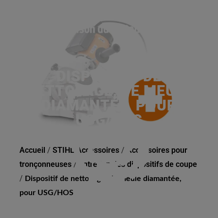
DISPOSITIF DE
NETTOYAGE, DE MEULE
DIAMANTÉE, POUR
USG/HOS
Accueil
/
STIHL Accessoires
/
Accessoires pour
tronçonneuses
/
Entretien des dispositifs de coupe
/
Dispositif de nettoyage, de meule diamantée,
pour USG/HOS