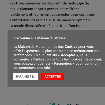
des tronçonneuses. Le dispositif de nettoyage de
meule diamantée vous permet de réaffûter
rapidement et facilement vos meules pour continuer
à entretenir vos outils STIHL de manière optimale.
La meule diamantée est à choisir en fonction de
votre tronçonneuse ou de votre chaîne.
Bienvenue à la Maison du Moteur !
Vous trouverez également des meules façonnées
La Maison du Moteur utilise des
Cookies
pour vous
pour les chaînes suivantes : 3/8" P Picco Duro 3
offrir l'expérience la plus pertinente en mémorisant vos
(PD3), .325" Rapid Duro 3 (RD3) et 3/8" Rapid Duro
préférences. En cliquant sur
« Accepter »
, vous
consentez à l'utilisation de tous les cookies. Cependant,
3 (RD3) ou 3/8" Rapid Duro Rettung (RDR) mais
vous pouvez cliquer sur « Paramètres » pour fournir un
aussi pour les chaînes 3/8" Rapid Hexa et 3/8" Picco
consentement contrôlé.
Hexa. Enfin, le dispositif de commande au pied rend
ACCEPTER
le processus d’affûtage encore plus simple et
PARAMETRES
confortable.