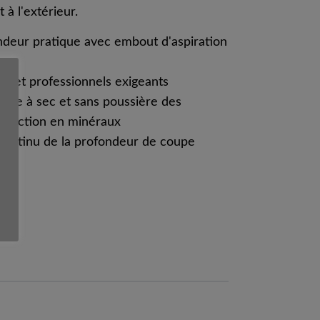
 à l'extérieur.
ndeur pratique avec embout d'aspiration
s
ers et professionnels exigeants
ge à sec et sans poussière des
truction en minéraux
 continu de la profondeur de coupe