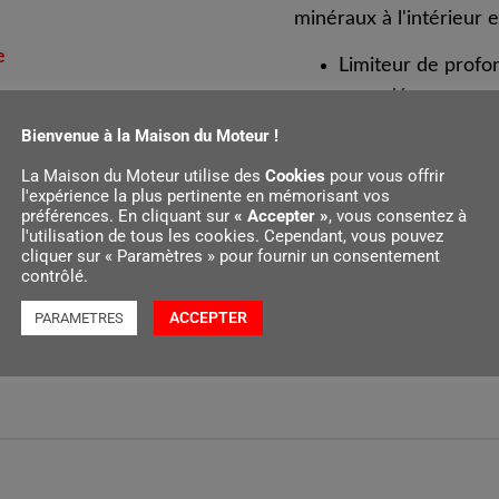
minéraux à l'intérieur et
e
Limiteur de profo
pour découpeuse
Pour les particuli
Bienvenue à la Maison du Moteur !
Permet un découpa
La Maison du Moteur utilise des
Cookies
pour vous offrir
matériaux de cons
l'expérience la plus pertinente en mémorisant vos
préférences. En cliquant sur
« Accepter »
, vous consentez à
Réglage précis et
l'utilisation de tous les cookies. Cependant, vous pouvez
cliquer sur « Paramètres » pour fournir un consentement
contrôlé.
ACCEPTER
PARAMETRES