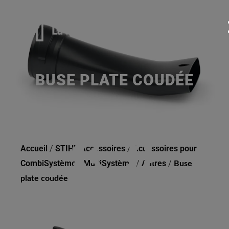
BUSE PLATE COUDÉE
Accueil
/
STIHL Accessoires
/
Accessoires pour
CombiSystème / MultiSystème
/
Autres
/
Buse
plate coudée