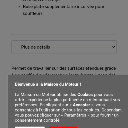
Buse plate supplémentaire incurvée pour
souffleurs
Permet de travailler sur des surfaces étendues grâce
à un souffle d'air formant un large éventail, propulsé
parallèlement vers le sol. Pour le BGA 85 et le
Bienvenue à la Maison du Moteur !
souffleur CombiSystème BG-KM.
La Maison du Moteur utilise des
Cookies
pour vous
offrir l'expérience la plus pertinente en mémorisant vos
préférences. En cliquant sur
« Accepter »
, vous
consentez à l'utilisation de tous les cookies. Cependant,
Contenu par
vous pouvez cliquer sur « Paramètres » pour fournir un
consentement contrôlé.