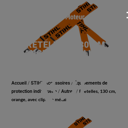
BRETELLES, 130 CM,
ORANGE, AVEC CLIPS EN
MÉTAL
Accueil
/
STIHL Accessoires
/
Équipements de
protection individuelle
/
Autres
/
Bretelles, 130 cm,
orange, avec clips en métal