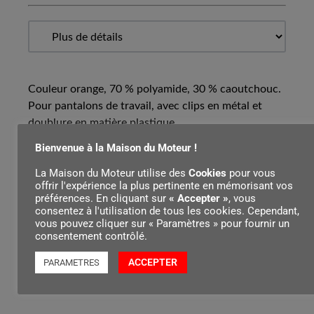
Couleur orange, 70 % polyamide, 30 % caoutchouc.
Pour pantalons de travail, avec clips en métal et
doublure en matière plastique.
Bienvenue à la Maison du Moteur !
La Maison du Moteur utilise des
Cookies
pour vous
Contenu par
offrir l'expérience la plus pertinente en mémorisant vos
préférences. En cliquant sur
« Accepter »
, vous
consentez à l'utilisation de tous les cookies. Cependant,
vous pouvez cliquer sur « Paramètres » pour fournir un
consentement contrôlé.
ACCEPTER
PARAMETRES