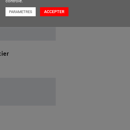
contrôlé.
ACCEPTER
PARAMETRES
cier