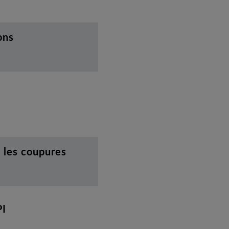
ons
e les coupures
PI