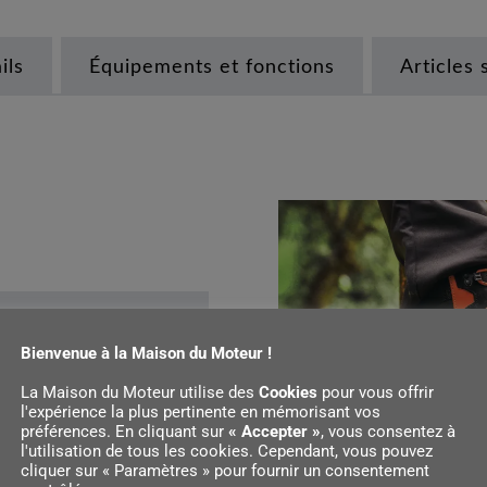
ils
Équipements et fonctions
Articles 
Bienvenue à la Maison du Moteur !
La Maison du Moteur utilise des
Cookies
pour vous offrir
l'expérience la plus pertinente en mémorisant vos
préférences. En cliquant sur
« Accepter »
, vous consentez à
l'utilisation de tous les cookies. Cependant, vous pouvez
cliquer sur « Paramètres » pour fournir un consentement