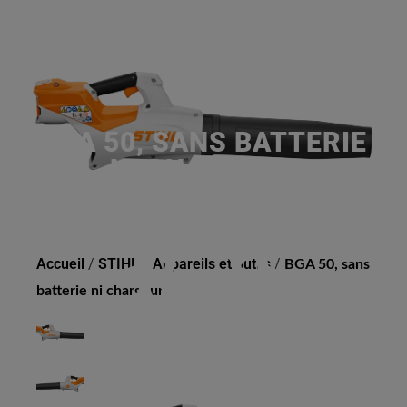
BGA 50, SANS BATTERIE
NI CHARGEUR
Accueil
/
STIHL
/
Appareils et outils
/
BGA 50, sans
batterie ni chargeur