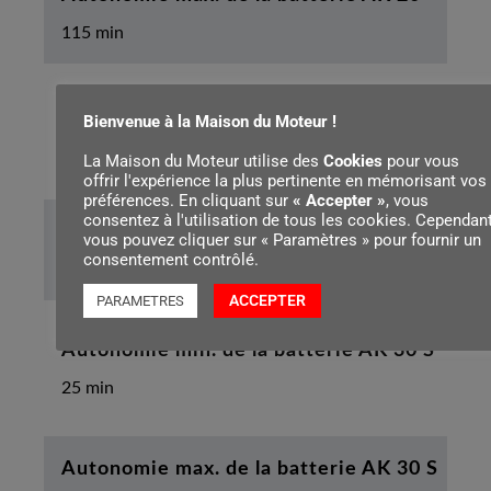
115 min
Autonomie min. de la batterie AK 30
Bienvenue à la Maison du Moteur !
25 min
La Maison du Moteur utilise des
Cookies
pour vous
offrir l'expérience la plus pertinente en mémorisant vos
préférences. En cliquant sur
« Accepter »
, vous
consentez à l'utilisation de tous les cookies. Cependant
Autonomie max. de la batterie AK 30
vous pouvez cliquer sur « Paramètres » pour fournir un
consentement contrôlé.
140 min
ACCEPTER
PARAMETRES
Autonomie min. de la batterie AK 30 S
25 min
Autonomie max. de la batterie AK 30 S