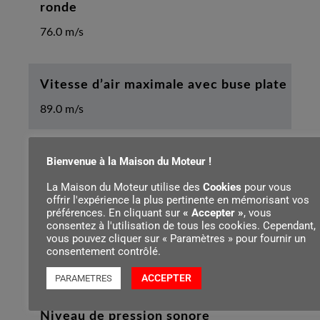
ronde
76.0 m/s
Vitesse d’air maximale avec buse plate
89.0 m/s
Bienvenue à la Maison du Moteur !
Flux d’air avec buse plate
La Maison du Moteur utilise des
Cookies
pour vous
620 m³/h
offrir l'expérience la plus pertinente en mémorisant vos
préférences. En cliquant sur
« Accepter »
, vous
consentez à l'utilisation de tous les cookies. Cependant,
vous pouvez cliquer sur « Paramètres » pour fournir un
Flux d’air avec buse ronde
consentement contrôlé.
755 m³/h
ACCEPTER
PARAMETRES
Niveau de pression sonore