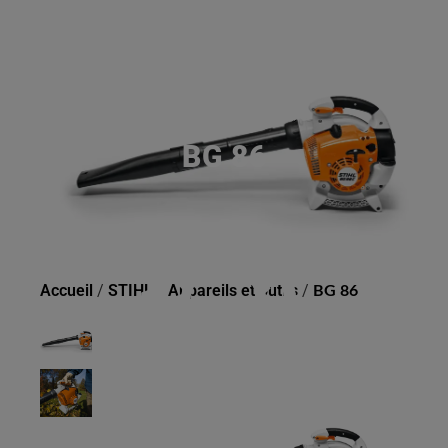
BG 86
Accueil
/
STIHL
/
Appareils et outils
/
BG 86