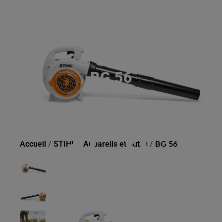
BG 56
Accueil
/
STIHL
/
Appareils et outils
/
BG 56