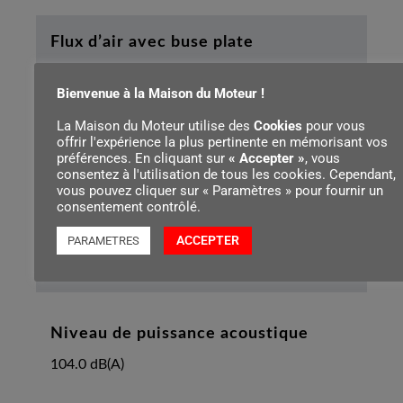
Flux d’air avec buse plate
560 m³/h
Bienvenue à la Maison du Moteur !
La Maison du Moteur utilise des
Cookies
pour vous
Flux d’air avec buse ronde
offrir l'expérience la plus pertinente en mémorisant vos
préférences. En cliquant sur
« Accepter »
, vous
700 m³/h
consentez à l'utilisation de tous les cookies. Cependant,
vous pouvez cliquer sur « Paramètres » pour fournir un
consentement contrôlé.
Niveau de pression sonore
ACCEPTER
PARAMETRES
90.0 dB(A)
Niveau de puissance acoustique
104.0 dB(A)