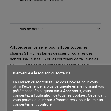
Affûteuse universelle, pour affûter toutes les
chaînes STIHL, les lames de scies circulaires des
débroussailleuses FS et les couteaux de taille-haies
STIHL. Complet avec support orientable, pour
toutes les chaînes STIHL Oilomatic et 2 meules
Bienvenue à la Maison du Moteur !
façonnées.
La Maison du Moteur utilise des
Cookies
pour vous
offrir l'expérience la plus pertinente en mémorisant vos
préférences. En cliquant sur
« Accepter »
, vous
consentez à l'utilisation de tous les cookies. Cependant,
Contenu par
vous pouvez cliquer sur « Paramètres » pour fournir un
consentement contrôlé.