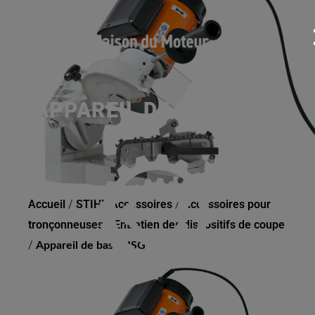
APPAREIL DE BASE USG
Accueil
/
STIHL Accessoires
/
Accessoires pour
tronçonneuses
/
Entretien des dispositifs de coupe
/
Appareil de base USG