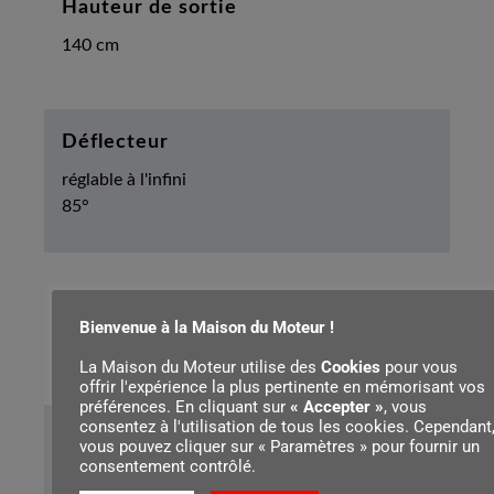
Hauteur de sortie
140 cm
Déflecteur
réglable à l'infini
85°
Direction d'exécution
Bienvenue à la Maison du Moteur !
Côté
La Maison du Moteur utilise des
Cookies
pour vous
offrir l'expérience la plus pertinente en mémorisant vos
préférences. En cliquant sur
« Accepter »
, vous
consentez à l'utilisation de tous les cookies. Cependant
Sécurité
vous pouvez cliquer sur « Paramètres » pour fournir un
consentement contrôlé.
Arrêt d'urgence