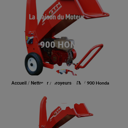
900 HONDA
Accueil
/
Nettoyer
/
Broyeurs GTM
/
900 Honda