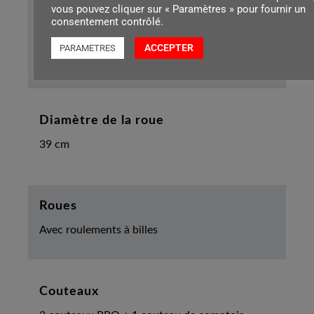
vous pouvez cliquer sur « Paramètres » pour fournir un
Sécurité
consentement contrôlé.
Support d'arrêt d'urgence et interrupteurs de
ACCEPTER
PARAMETRES
sécurité
Diamètre de la roue
39 cm
Roues
Avec roulements à billes
Couteaux