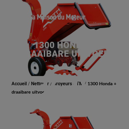
1300 HONDA +
DRAAIBARE UITVOER
Accueil
/
Nettoyer
/
Broyeurs GTM
/
1300 Honda +
draaibare uitvoer